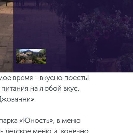
мое время - вкусно поесть!
 питания на любой вкус.
 Джованни»
 парка «Юность», в меню
ть детское меню и, конечно,