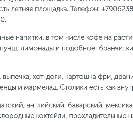
сть летняя площадка. Телефон: +790623
0.
ные напитки, в том числе кофе на раст
 пунш, лимонады и подобное; бранчи: к
 выпечка, хот-доги, картошка фри, драни
цы и мармелад. Столики есть как внутр
датский, английский, баварский, мексик
слородные коктейли, прохладительные н