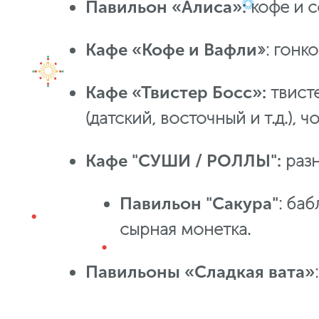
Павильон «Алиса»:
кофе и с
Кафе
«Кофе и Вафли
»: гонк
Кафе «Твистер Босс»:
твист
(датский, восточный и т.д.),
Кафе "СУШИ / РОЛЛЫ":
раз
Пав
ильон "Сакура"
: ба
сырная монетка.
Павильоны «Сладкая вата»