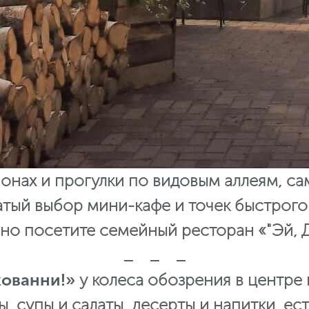
онах и прогулки по видовым аллеям, са
атый выбор мини-кафе и точек быстрого
но посетите семейный ресторан «"Эй,
_ _ _
жованни!»
у колеса обозрения в центре
, супы и салаты, десерты и напитки, ес