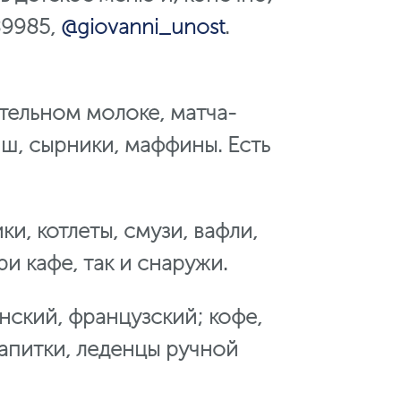
89985,
@giovanni_unost
.
ительном молоке, матча-
иш, сырники, маффины. Есть
ки, котлеты, смузи, вафли,
и кафе, так и снаружи.
анский, французский; кофе,
апитки, леденцы ручной