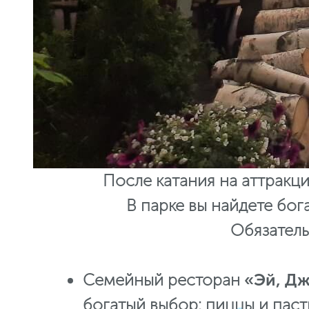
После катания на аттракци
В парке вы найдете бог
Обязатель
Семейный ресторан
«Эй, Д
богатый выбор: пиццы и пасты