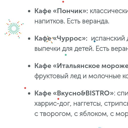
Кафе «Пончик»:
классически
напитков. Есть веранда.
Кафе «Чуррос»:
испанский 
выпечки для детей. Есть вера
Кафе «Итальянское морож
фруктовый лед и молочные ко
Кафе «Вкусно&BISTRO»
: сп
харрис-дог, наггетсы, стрип
с творогом, с яблоком, с мо