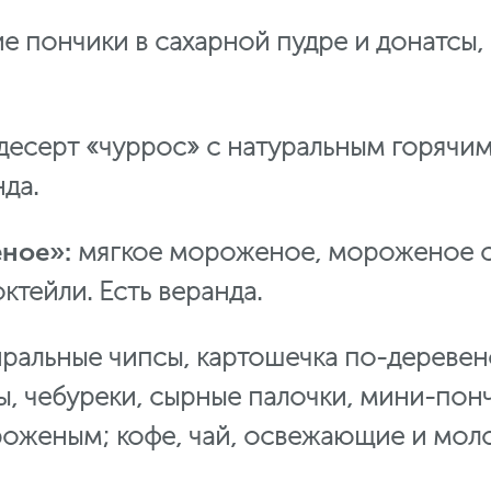
е пончики в сахарной пудре и донатсы,
десерт «чуррос» с натуральным горячи
нда.
еное»:
мягкое мороженое, мороженое с
ктейли. Есть веранда.
иральные чипсы, картошечка по-деревен
сы, чебуреки, сырные палочки, мини-понч
роженым; кофе, чай, освежающие и моло